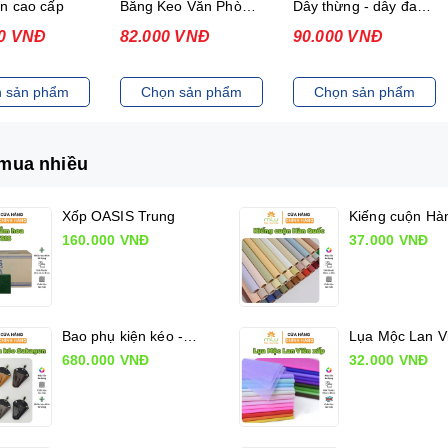
Băng Keo Văn Phòng các loại
Dây thừng - dây đay - dây cói
Khay đựng xốp cắm hoa các loại
0 VNĐ
90.000 VNĐ
75.000 VNĐ
 sản phẩm
Chọn sản phẩm
Chọn sản phẩm
mua nhiều
Xốp OASIS Trung
160.000 VNĐ
37.000 VNĐ
Bao phụ kiện kéo - Sakagen Shears holder
680.000 VNĐ
32.000 VNĐ