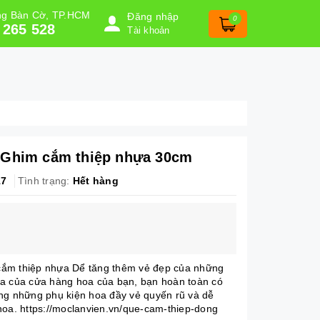
ờng Bàn Cờ, TP.HCM
Đăng nhập
0
 265 528
Tài khoản
/Ghim cắm thiệp nhựa 30cm
17
Tình trạng:
Hết hàng
ắm thiệp nhựa Dể tăng thêm vẻ đẹp của những
a của cửa hàng hoa của bạn, bạn hoàn toàn có
ng những phụ kiện hoa đầy vẻ quyến rũ và dễ
hoa. https://moclanvien.vn/que-cam-thiep-dong