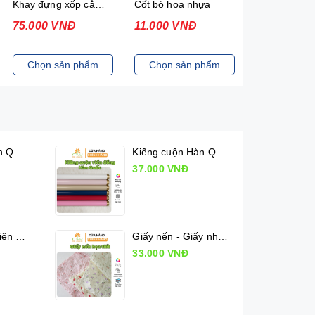
Cốt bó hoa nhựa
Dụng cụ Tuốt gai nhựa
Hoa hồng sá
11.000 VNĐ
11.000 VNĐ
75.000 VN
77.000 VNĐ
Chọn sản phẩm
Đặt mua
Chọn sản
Kiếng cuộn Hàn Quốc (50cm x 10m)
Kiếng cuộn Hàn Quốc viền đồng (50cm x 10m)
37.000 VNĐ
Lụa Mộc Lan Viên - Xấp 36 tờ
Giấy nến - Giấy nhăn họa tiết
33.000 VNĐ