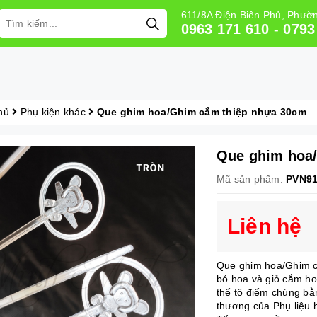
611/8A Điện Biên Phủ, Phư
0963 171 610 - 0793
hủ
Phụ kiện khác
Que ghim hoa/Ghim cắm thiệp nhựa 30cm
Que ghim hoa
Mã sản phẩm:
PVN9
Liên hệ
Que ghim hoa/Ghim c
bó hoa và giỏ cắm ho
thể tô điểm chúng bằ
thương của Phụ liệu 