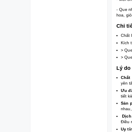
- Que n
hoa, giỏ
Chi t
Chất 
Kích 
> Que
> Que
Lý do
Chất
yên t
Ưu đã
tiết 
Sản 
nhau,
Dịch 
Điều 
Uy tí