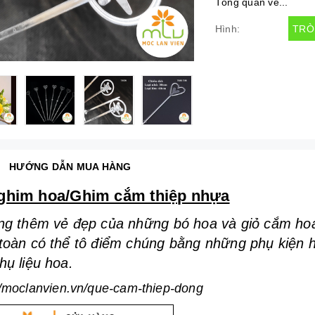
Tổng quan về...
TRÒ
Hình:
HƯỚNG DẪN MUA HÀNG
ghim hoa/Ghim cắm thiệp nhựa
ng thêm vẻ đẹp của những bó hoa và giỏ cắm ho
toàn có thể tô điểm chúng bằng những phụ kiện 
hụ liệu hoa.
//moclanvien.vn/que-cam-thiep-dong