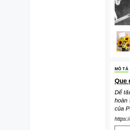
MÔ TẢ
Que 
Dể tă
hoàn 
của P
https: