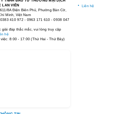
Y TNHH ĐẦU TƯ THƯƠNG MẠI DỊCH
 LAN VIÊN
Liên hệ
: 611/8A Điện Biên Phủ, Phường Bàn Cờ,
Chí Minh, Việt Nam
:
0383 410 972
-
0963 171 610
-
0938 047
giải đáp thắc mắc, vui lòng truy cập
ên hệ
việc: 8:00 - 17:00 (Thứ Hai - Thứ Bảy)
THÔNG TIN