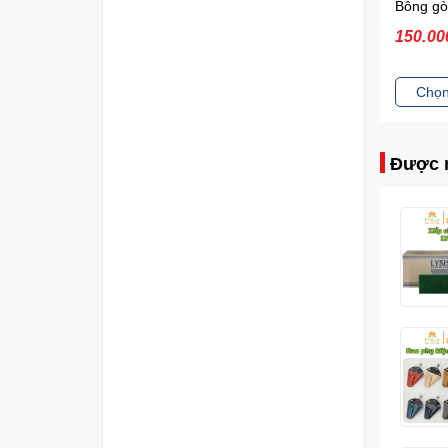
Xốp OASIS Trung
Bông gòn cao cấp
160.000 VNĐ
150.000 VNĐ
82.00
Đặt mua
Chọn sản phẩm
Chọn
Được 