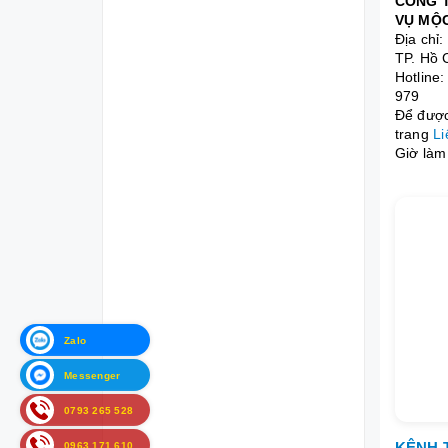
CÔNG T
VỤ MỘC
Địa chỉ
TP. Hồ 
Hotline
979
Để được 
trang
Li
Giờ làm 
Zalo
Messenger
0793 265 528
KÊNH 
0963 171 610