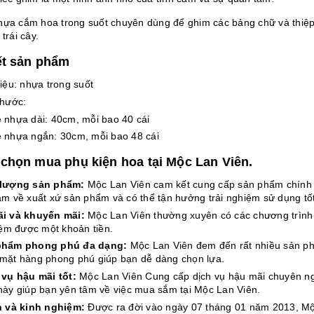
hựa cắm hoa trong suốt chuyên dùng để ghim các bảng chữ và thiệp c
 trái cây.
iết sản phẩm
liệu: nhựa trong suốt
thước:
 nhựa dài: 40cm, mỗi bao 40 cái
 nhựa ngắn: 30cm, mỗi bao 48 cái
 chọn mua phụ kiện hoa tại Mộc Lan Viên.
 lượng sản phẩm:
Mộc Lan Viên cam kết cung cấp sản phẩm chính 
âm về xuất xứ sản phẩm và có thể tận hưởng trải nghiệm sử dụng tốt
i và khuyến mãi:
Mộc Lan Viên thường xuyên có các chương trình 
kiệm được một khoản tiền.
phẩm phong phú đa dạng:
Mộc Lan Viên đem đến rất nhiều sản phẩ
mặt hàng phong phú giúp bạn dễ dàng chọn lựa.
vụ hậu mãi tốt:
Mộc Lan Viên Cung cấp dịch vụ hậu mãi chuyên ng
này giúp bạn yên tâm về việc mua sắm tại Mộc Lan Viên.
n và kinh nghiệm:
Được ra đời vào ngày 07 tháng 01 năm 2013, Mộ