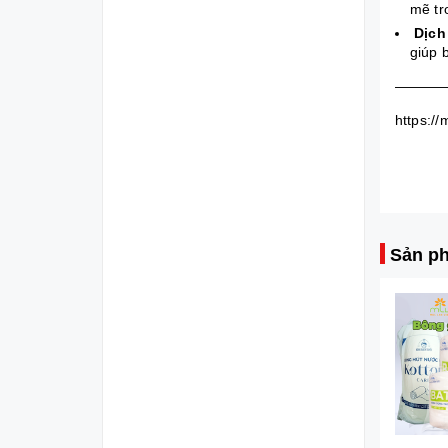
mẽ tr
Dịch
giúp 
———
https:/
Sản ph