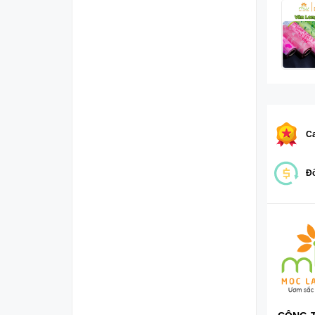
Ca
Đổ