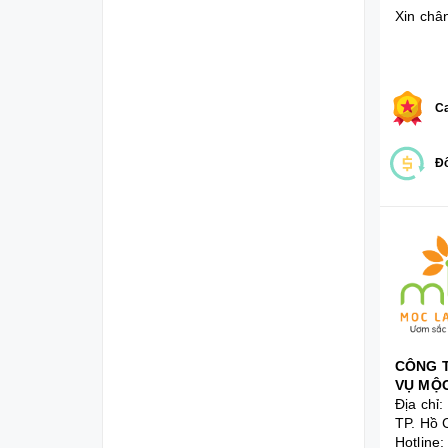
Xin châ
Ca
Đổ
CÔNG T
VỤ MỘC
Địa chỉ
TP. Hồ 
Hotline