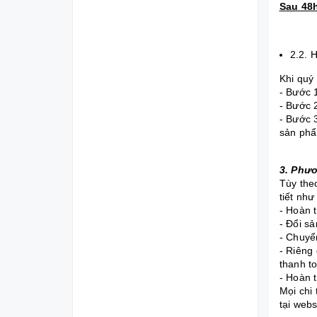
Sau 48
2.2. H
Khi quý
- Bước 
- Bước 
- Bước 
sản phẩm
3. Phươ
Tùy the
tiết như
- Hoàn 
- Đổi s
- Chuyể
- Riêng 
thanh t
- Hoàn t
Mọi chi 
tại webs