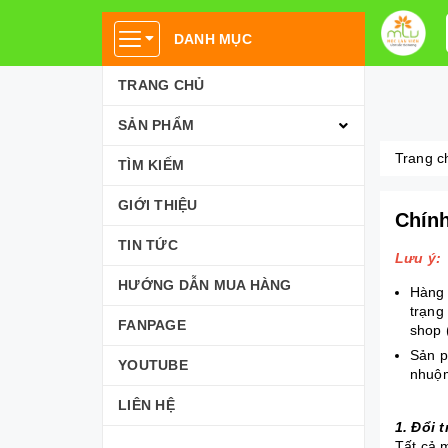
DANH MỤC
TRANG CHỦ
SẢN PHẨM
Trang c
TÌM KIẾM
GIỚI THIỆU
Chính
TIN TỨC
Lưu ý:
HƯỚNG DẪN MUA HÀNG
Hàng 
trạng
FANPAGE
shop 
Sản p
YOUTUBE
nhuộm
LIÊN HỆ
1. Đổi 
Tất cả 