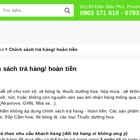
611/8A Điện Biên Phủ, Phư
0963 171 610 - 0793
hủ
Chính sách trả hàng/ hoàn tiền
 sách trả hàng/ hoàn tiền
dễ vỡ như sơn xịt, xịt bóng lá, thuốc dưỡng hoa, hộp mica...sẽ khôn
 vỡ, nứt, hoặc không còn nguyên vẹn sau khi nhận hàng thông qua 
(Ahamove, GHN, Nhà xe...).
hẩm không áp dụng chính sách trả hàng - hoàn tiền: Các sản phẩm
; Xốp Cắm hoa; Xịt bóng lá; các loại Thuốc dưỡng hoa
trả theo nhu cầu khách hàng (đổi trả hàng vì không ưng ý)
mặt hàng đã mua đều có thể hoàn trả trong vòng
3 ngày
kể từ ngày n