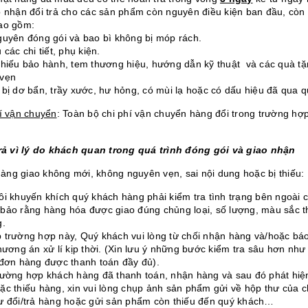
p nhận đổi trả cho các sản phẩm còn nguyên điều kiện ban đầu, c
ao gồm:
guyên đóng gói và bao bì không bị móp rách.
 các chi tiết, phụ kiện.
phiếu bảo hành, tem thương hiệu, hướng dẫn kỹ thuật và các quà tặ
 vẹn
 bị dơ bẩn, trầy xước, hư hỏng, có mùi lạ hoặc có dấu hiệu đã qua 
hí vận chuyển
: Toàn bộ chi phí vận chuyển hàng đổi trong trường hợ
trả vì lý do khách quan trong quá trình đóng gói và giao nhận
Hàng giao không mới, không nguyên vẹn, sai nội dung hoặc bị thiếu:
ôi khuyến khích quý khách hàng phải kiểm tra tình trạng bên ngoài 
bảo rằng hàng hóa được giao đúng chủng loại, số lượng, màu sắc th
g.
 trường hợp này, Quý khách vui lòng từ chối nhận hàng và/hoặc bá
phương án xử lí kịp thời. (Xin lưu ý những bước kiểm tra sâu hơn n
 đơn hàng được thanh toán đầy đủ).
rường hợp khách hàng đã thanh toán, nhận hàng và sau đó phát hiệ
ặc thiếu hàng, xin vui lòng chụp ảnh sản phẩm gửi về hộp thư của ch
ư đổi/trả hàng hoặc gửi sản phẩm còn thiếu đến quý khách…