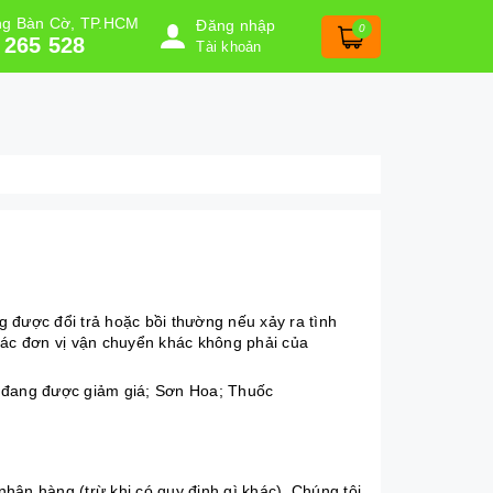
ờng Bàn Cờ, TP.HCM
Đăng nhập
0
 265 528
Tài khoản
g được đổi trả hoặc bồi thường nếu xảy ra tình
các đơn vị vận chuyển khác không phải của
 đang được giảm giá; Sơn Hoa; Thuốc
hận hàng (trừ khi có quy định gì khác). Chúng tôi