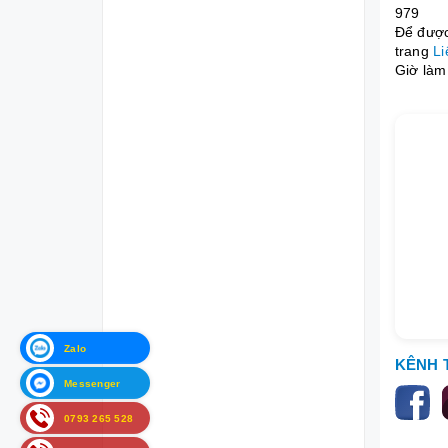
979
Để được 
trang
Li
Giờ làm 
Zalo
KÊNH 
Messenger
0793 265 528