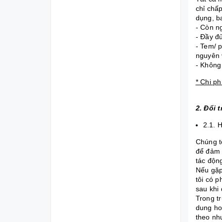
chỉ chấ
dụng, b
- Còn n
- Đầy đủ
- Tem/ 
nguyên
- Không
* Chi p
2. Đổi 
2.1. 
Chúng t
để đảm 
tác độn
Nếu gặp
tôi có 
sau khi
Trong t
dung ho
theo nh