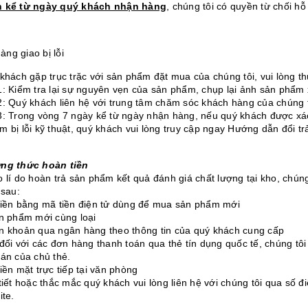
h kể từ ngày quý khách nhận hàng
, chúng tôi có quyền từ chối hỗ
àng giao bị lỗi
 khách gặp trục trặc với sản phẩm đặt mua của chúng tôi, vui lòng t
1: Kiểm tra lại sự nguyên vẹn của sản phẩm, chụp lại ảnh sản phẩm x
2: Quý khách liên hệ với trung tâm chăm sóc khách hàng của chúng 
3: Trong vòng 7 ngày kể từ ngày nhận hàng, nếu quý khách được xá
 bị lỗi kỹ thuật, quý khách vui lòng truy cập ngay Hướng dẫn đổi tr
ng thức hoàn tiền
o lí do hoàn trả sản phẩm kết quả đánh giá chất lượng tại kho, chún
 sau:
tiền bằng mã tiền điện tử dùng để mua sản phẩm mới
ản phẩm mới cùng loại
n khoản qua ngân hàng theo thông tin của quý khách cung cấp
đối với các đơn hàng thanh toán qua thẻ tín dụng quốc tế, chúng tôi
oán của chủ thẻ.
iền mặt trực tiếp tại văn phòng
tiết hoặc thắc mắc quý khách vui lòng liên hệ với chúng tôi qua số đ
ite.