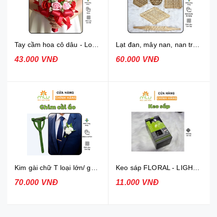
Tay cầm hoa cô dâu - Loại Ngắn
Lạt đan, mây nan, nan tre trang trí
43.000 VNĐ
60.000 VNĐ
Kim gài chữ T loại lớn/ ghim cài áo chú rể
Keo sáp FLORAL - LIGHT GREEN
70.000 VNĐ
11.000 VNĐ