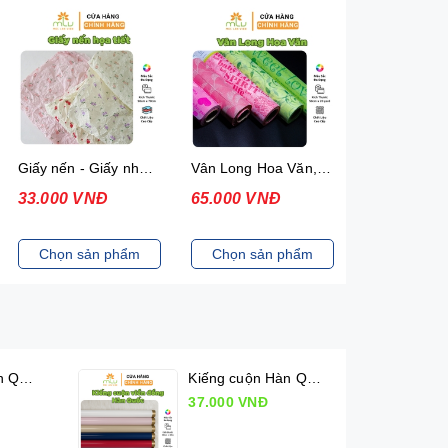
Giấy nến - Giấy nhăn họa tiết
Vân Long Hoa Văn, Giấy gói hoa có hoa văn
33.000 VNĐ
65.000 VNĐ
37.000 VN
Chọn sản phẩm
Chọn sản phẩm
Chọn sản
Kiếng cuộn Hàn Quốc (50cm x 10m)
Kiếng cuộn Hàn Quốc viền đồng (50cm x 10m)
37.000 VNĐ