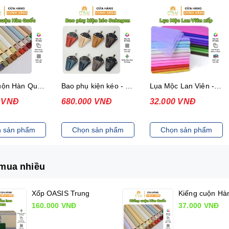
Kiếng cuộn Hàn Quốc (50cm x 10m)
Bao phụ kiện kéo - Sakagen Shears holder
Lụa Mộc Lan Viên - Xấp 36 tờ
0 VNĐ
680.000 VNĐ
32.000 VNĐ
 sản phẩm
Chọn sản phẩm
Chọn sản phẩm
mua nhiều
Xốp OASIS Trung
160.000 VNĐ
37.000 VNĐ