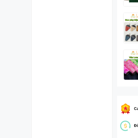
Ca
Đổ