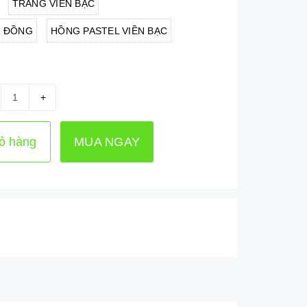
TRẮNG VIỀN BẠC
N ĐỒNG
HỒNG PASTEL VIỀN BẠC
+
ỏ hàng
MUA NGAY