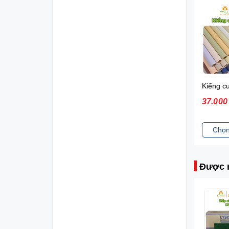
Xốp OASIS Trung
160.000 VNĐ
37.00
Đặt mua
Chọn
Được 