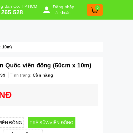
ờng Bàn Cờ, TP.HCM
Đăng nhập
0
 265 528
Tài khoản
x 10m)
n Quốc viền đồng (50cm x 10m)
799
Tình trạng:
Còn hàng
VNĐ
VIỀN ĐỒNG
TRÀ SỮA VIỀN ĐỒNG