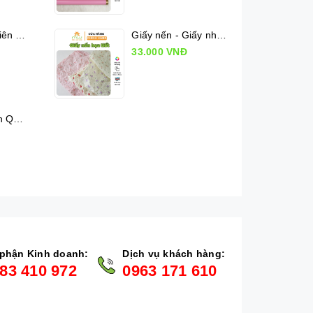
Lụa Mộc Lan Viên - Xấp 36 tờ
Giấy nến - Giấy nhăn họa tiết
33.000 VNĐ
Kiếng cuộn Hàn Quốc chấm bi (50cm x 10m)
phận Kinh doanh:
Dịch vụ khách hàng:
83 410 972
0963 171 610