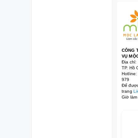
CÔNG T
VỤ MỘC
Địa chỉ
TP. Hồ 
Hotline
979
Để được 
trang
Li
Giờ làm 