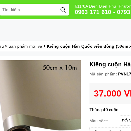
611/8A Điện Biên Phủ, Phư
0963 171 610 - 0793
hủ
Sản phẩm mới về
Kiếng cuộn Hàn Quốc viền đồng (50cm 
Kiếng cuộn Hà
Mã sản phẩm:
PVN1
37.000 
Thùng 40 cuộn
ĐỎ 
Màu sắc::