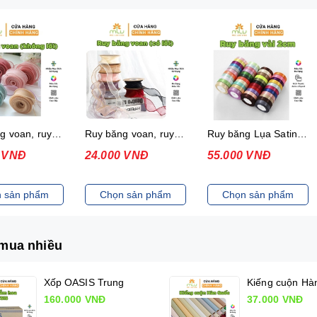
Ruy băng voan, ruy băng đuôi cá (có lõi)
Ruy băng Lụa Satin (2cmx25yard/10 cuộn)
Ruy băng Lụa Satin (4cmx25yard/05 cuộn)
0 VNĐ
55.000 VNĐ
55.000 VNĐ
 sản phẩm
Chọn sản phẩm
Chọn sản phẩm
mua nhiều
Xốp OASIS Trung
160.000 VNĐ
37.000 VNĐ