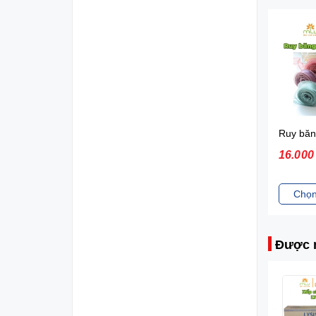
Ruy băng cao cấp (4cm x 50yrd)
Ruy băng cao cấp 2.5cm x 50yrd
Ruy băng voan, ruy băng đuôi cá (không lõi)
27.000 VNĐ
16.000 VNĐ
24.00
Chọn sản phẩm
Chọn sản phẩm
Chọn
Được 