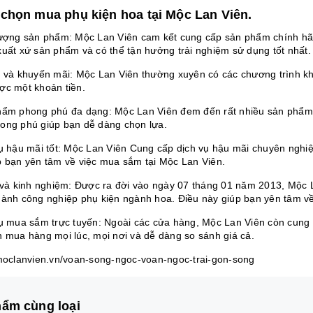
 chọn mua phụ kiện hoa tại Mộc Lan Viên.
lượng sản phẩm: Mộc Lan Viên cam kết cung cấp sản phẩm chính hã
xuất xứ sản phẩm và có thể tận hưởng trải nghiệm sử dụng tốt nhất.
i và khuyến mãi: Mộc Lan Viên thường xuyên có các chương trình khu
ợc một khoản tiền.
hẩm phong phú đa dạng: Mộc Lan Viên đem đến rất nhiều sản phẩm 
ong phú giúp bạn dễ dàng chọn lựa.
vụ hậu mãi tốt: Mộc Lan Viên Cung cấp dịch vụ hậu mãi chuyên nghiệ
p bạn yên tâm về việc mua sắm tại Mộc Lan Viên.
n và kinh nghiệm: Được ra đời vào ngày 07 tháng 01 năm 2013, Mộc
gành công nghiệp phụ kiện ngành hoa. Điều này giúp bạn yên tâm v
vụ mua sắm trực tuyến: Ngoài các cửa hàng, Mộc Lan Viên còn cung 
n mua hàng mọi lúc, mọi nơi và dễ dàng so sánh giá cả.
/moclanvien.vn/voan-song-ngoc-voan-ngoc-trai-gon-song
ẩm cùng loại