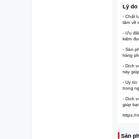
Lý do
- Chất 
tâm về 
- Ưu đã
kiệm đư
- Sản p
hàng ph
- Dịch 
này giú
- Uy tí
trong n
- Dịch 
giúp bạ
https:/
Sản ph