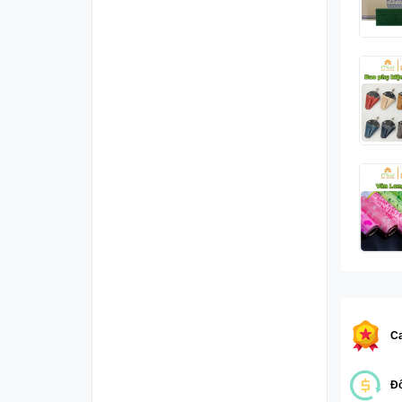
Ca
Đổ