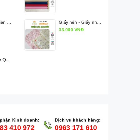
Lụa Mộc Lan Viên - Xấp 36 tờ
Giấy nến - Giấy nhăn họa tiết
33.000 VNĐ
Kiếng cuộn Hàn Quốc chấm bi (50cm x 10m)
phận Kinh doanh:
Dịch vụ khách hàng:
83 410 972
0963 171 610