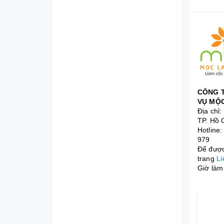
CÔNG T
VỤ MỘC
Địa chỉ
TP. Hồ 
Hotline
979
Để được 
trang
Li
Giờ làm 