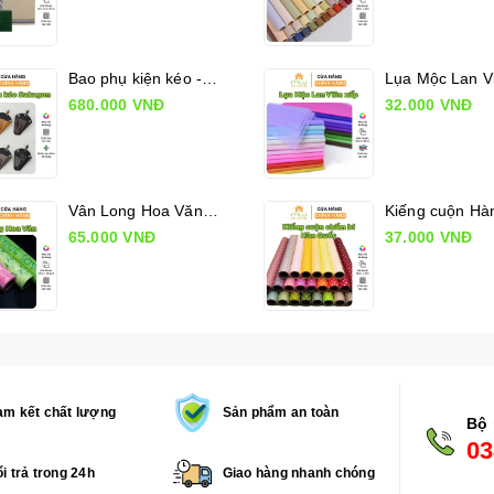
Bao phụ kiện kéo - Sakagen Shears holder
680.000 VNĐ
32.000 VNĐ
Vân Long Hoa Văn, Giấy gói hoa có hoa văn
65.000 VNĐ
37.000 VNĐ
m kết chất lượng
Sản phẩm an toàn
Bộ 
03
i trả trong 24h
Giao hàng nhanh chóng