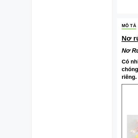
MÔ TẢ
Nơ rú
Nơ Rú
Có nh
chóng
riêng.