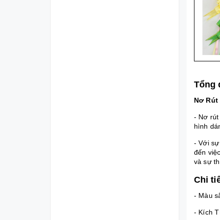
Tổng 
Nơ Rút 
- Nơ rú
hình dán
- Với sự
đến việc
và sự t
Chi t
- Màu s
- Kích 