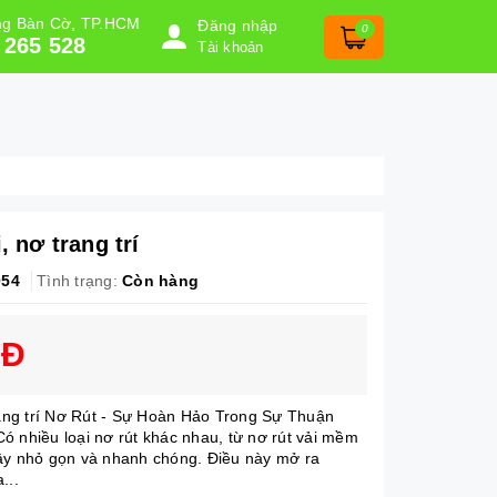
ờng Bàn Cờ, TP.HCM
Đăng nhập
0
 265 528
Tài khoản
, nơ trang trí
054
Tình trạng:
Còn hàng
NĐ
trang trí Nơ Rút - Sự Hoàn Hảo Trong Sự Thuận
ó nhiều loại nơ rút khác nhau, từ nơ rút vải mềm
ây nhỏ gọn và nhanh chóng. Điều này mở ra
...