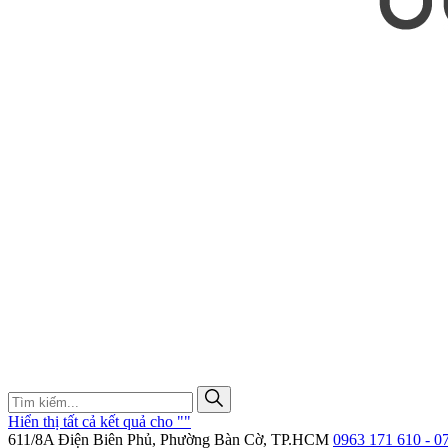
Hiển thị tất cả kết quả cho "
"
611/8A Điện Biên Phủ, Phường Bàn Cờ, TP.HCM
0963 171 610 - 0