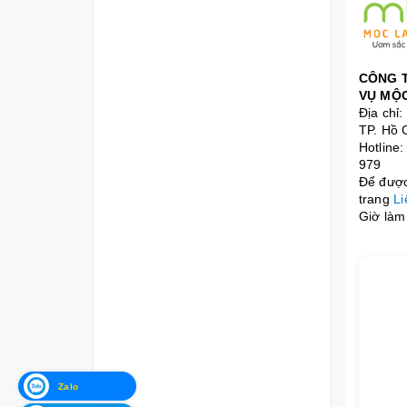
CÔNG T
VỤ MỘC
Địa chỉ
TP. Hồ 
Hotline
979
Để được 
trang
Li
Giờ làm 
Zalo