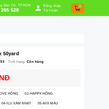
ờng Bàn Cờ, TP.HCM
Đăng nhập
0
 265 528
Tài khoản
x 50yard
353
Tình trạng:
Còn hàng
VNĐ
LOVE HỒNG
02-HAPPY HỒNG
04-ILU XÁM NHẠT
05-MIX MÀU