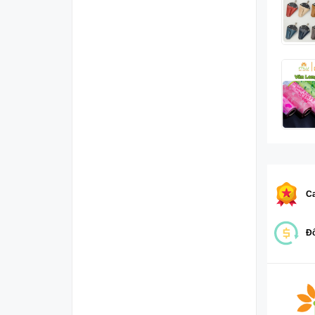
Ca
Đổ