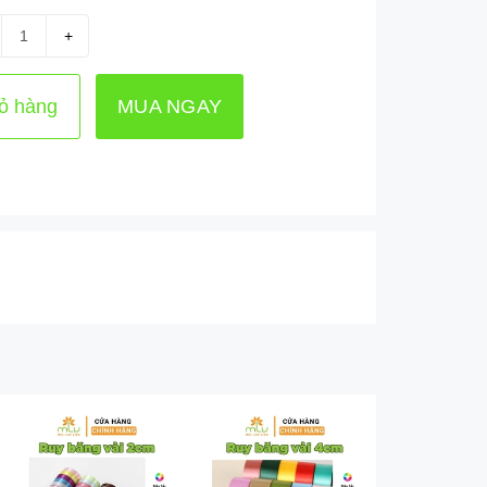
+
ỏ hàng
MUA NGAY