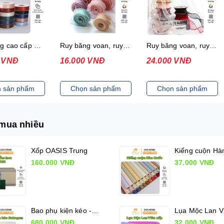
Ruy băng cao cấp 2.5cm x 50yrd
Ruy băng voan, ruy băng đuôi cá (không lõi)
Ruy băng voan, ruy băng đuôi cá (có lõi)
0 VNĐ
16.000 VNĐ
24.000 VNĐ
 sản phẩm
Chọn sản phẩm
Chọn sản phẩm
mua nhiều
Xốp OASIS Trung
160.000 VNĐ
37.000 VNĐ
Bao phụ kiện kéo - Sakagen Shears holder
680.000 VNĐ
32.000 VNĐ