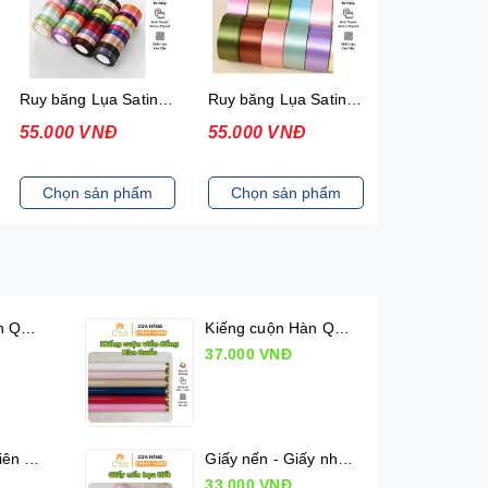
Ruy băng Lụa Satin (2cmx25yard/10 cuộn)
Ruy băng Lụa Satin (4cmx25yard/05 cuộn)
55.000 VNĐ
55.000 VNĐ
25.000 VN
Chọn sản phẩm
Chọn sản phẩm
Chọn sản
Kiếng cuộn Hàn Quốc (50cm x 10m)
Kiếng cuộn Hàn Quốc viền đồng (50cm x 10m)
37.000 VNĐ
Lụa Mộc Lan Viên - Xấp 36 tờ
Giấy nến - Giấy nhăn họa tiết
33.000 VNĐ