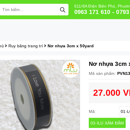
611/8A Điện Biên Phủ, Phư
0963 171 610 - 0793
hủ
Ruy băng trang trí
Nơ nhựa 3cm x 50yard
Nơ nhựa 3cm 
Mã sản phẩm:
PVN1
27.000 
01-
Mã:
03-ILU XÁM ĐẬM