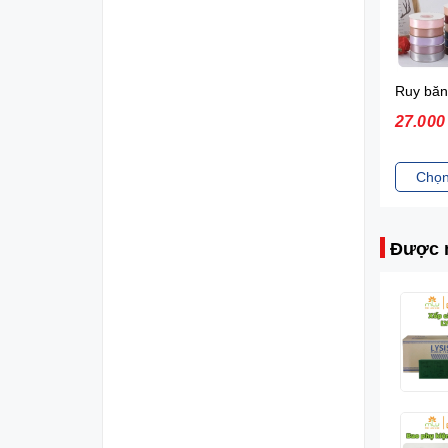
Ruy băng cao cấp (4cm x 50yrd)
38.000 VNĐ
27.00
Chọn sản phẩm
Chọn
Được 