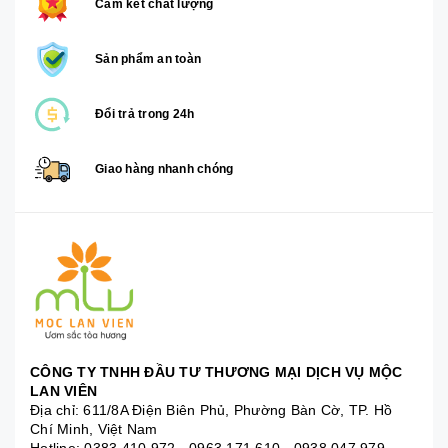
Cam kết chất lượng
Sản phẩm an toàn
Đổi trả trong 24h
Giao hàng nhanh chóng
CÔNG TY TNHH ĐẦU TƯ THƯƠNG MẠI DỊCH VỤ MỘC
LAN VIÊN
Địa chỉ: 611/8A Điện Biên Phủ, Phường Bàn Cờ, TP. Hồ
Chí Minh, Việt Nam
Hotline:
0383 410 972
-
0963 171 610
-
0938 047 979