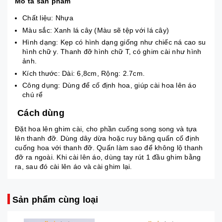
Mô tả sản phẩm
Chất liệu: Nhựa
Màu sắc: Xanh lá cây (Màu sẽ tệp với lá cây)
Hình dạng: Kẹp có hình dạng giống như chiếc ná cao su
hình chữ y. Thanh đỡ hình chữ T, có ghim cài như hình
ảnh.
Kích thước: Dài: 6,8cm, Rộng: 2.7cm.
Công dụng: Dùng để cố định hoa, giúp cài hoa lên áo
chú rể
Cách dùng
Đặt hoa lên ghim cài, cho phần cuống song song và tựa
lên thanh đỡ. Dùng dây dừa hoặc ruy băng quấn cố định
cuống hoa với thanh đỡ. Quấn làm sao để không lộ thanh
đỡ ra ngoài. Khi cài lên áo, dùng tay rút 1 đầu ghim bằng
ra, sau đó cài lên áo và cài ghim lại.
Sản phẩm cùng loại