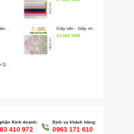
Lụa Mộc Lan Viên - Xấp 36 tờ
Giấy nến - Giấy nhăn họa tiết
33.000 VNĐ
Kiếng cuộn Hàn Quốc chấm bi (50cm x 10m)
phận Kinh doanh:
Dịch vụ khách hàng:
83 410 972
0963 171 610