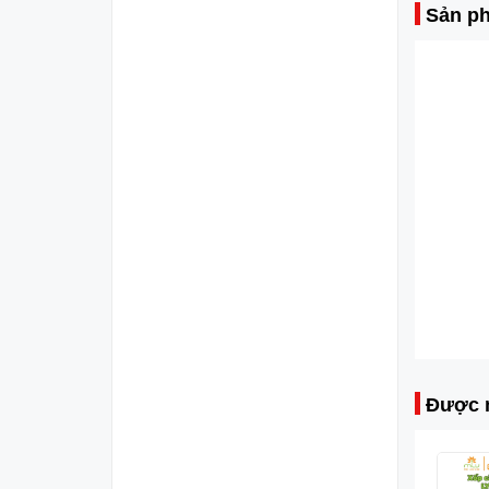
Sản ph
Được 