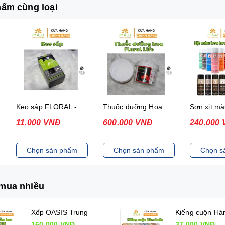
ẩm cùng loại
Keo sáp FLORAL - LIGHT GREEN
Thuốc dưỡng Hoa Floral Life
11.000 VNĐ
600.000 VNĐ
240.000
Chọn sản phẩm
Chọn sản phẩm
Chọn s
mua nhiều
Xốp OASIS Trung
160.000 VNĐ
37.000 VNĐ