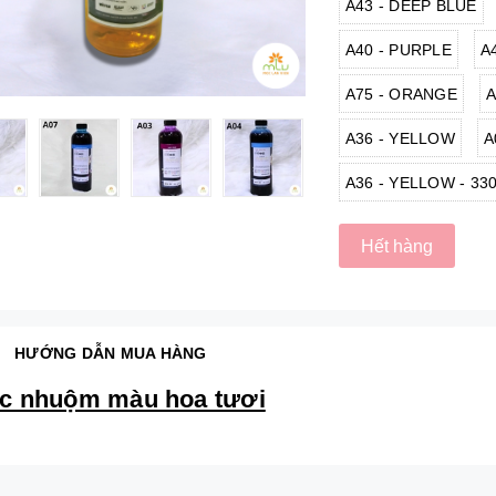
A43 - DEEP BLUE
A40 - PURPLE
A
A75 - ORANGE
A
A36 - YELLOW
A
A36 - YELLOW - 33
Hết hàng
HƯỚNG DẪN MUA HÀNG
c nhuộm màu hoa tươi