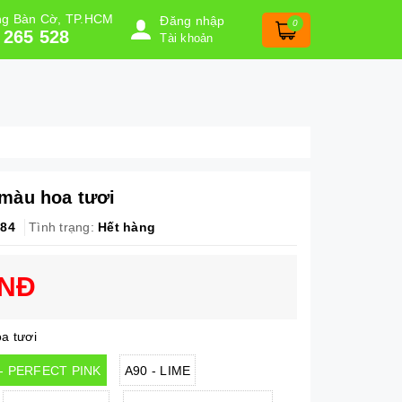
ờng Bàn Cờ, TP.HCM
Đăng nhập
0
 265 528
Tài khoản
màu hoa tươi
84
Tình trạng:
Hết hàng
VNĐ
oa tươi
 - PERFECT PINK
A90 - LIME