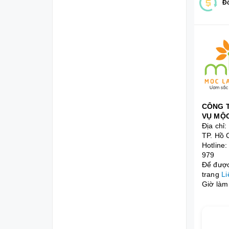
Đổ
CÔNG T
VỤ MỘC
Địa chỉ
TP. Hồ 
Hotline
979
Để được 
trang
Li
Giờ làm 