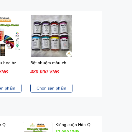
Sơn xịt màu hoa tươi Design Master
Bột nhuộm màu cho Hoa Tươi Design Master
 VNĐ
480.000 VNĐ
ản phẩm
Chọn sản phẩm
Kiếng cuộn Hàn Quốc (50cm x 10m)
Kiếng cuộn Hàn Quốc viền đồng (50cm x 10m)
37.000 VNĐ