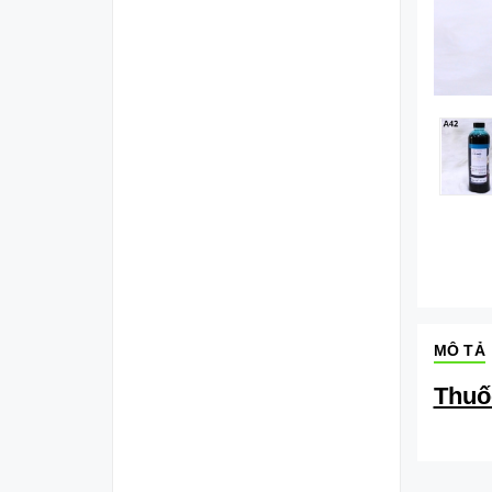
MÔ TẢ
Thuố