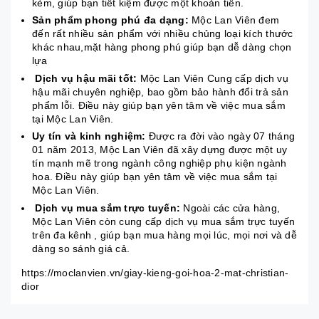
kèm, giúp bạn tiết kiệm được một khoản tiền.
Sản phẩm phong phú đa dạng:
Mộc Lan Viên đem
đến rất nhiều sản phẩm với nhiều chủng loại kích thước
khác nhau,mặt hàng phong phú giúp bạn dễ dàng chọn
lựa
Dịch vụ hậu mãi tốt:
Mộc Lan Viên Cung cấp dịch vụ
hậu mãi chuyên nghiệp, bao gồm bảo hành đổi trả sản
phẩm lỗi. Điều này giúp bạn yên tâm về việc mua sắm
tại Mộc Lan Viên.
Uy tín và kinh nghiệm:
Được ra đời vào ngày 07 tháng
01 năm 2013, Mộc Lan Viên đã xây dựng được một uy
tín mạnh mẽ trong ngành công nghiệp phụ kiện ngành
hoa. Điều này giúp bạn yên tâm về việc mua sắm tại
Mộc Lan Viên.
Dịch vụ mua sắm trực tuyến:
Ngoài các cửa hàng,
Mộc Lan Viên còn cung cấp dịch vụ mua sắm trực tuyến
trên đa kênh , giúp bạn mua hàng mọi lúc, mọi nơi và dễ
dàng so sánh giá cả.
https://moclanvien.vn/giay-kieng-goi-hoa-2-mat-christian-
dior