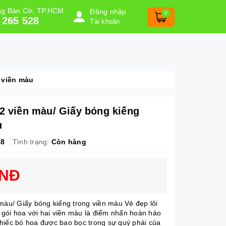
ờng Bàn Cờ, TP.HCM
Đăng nhập
0
 265 528
Tài khoản
 viền màu
 2 viền màu/ Giấy bóng kiếng
u
58
Tình trạng:
Còn hàng
VNĐ
 màu/ Giấy bóng kiếng trong viền màu Vẻ đẹp lôi
g gói hoa với hai viền màu là điểm nhấn hoàn hảo
hiếc bó hoa được bao bọc trong sự quý phái của