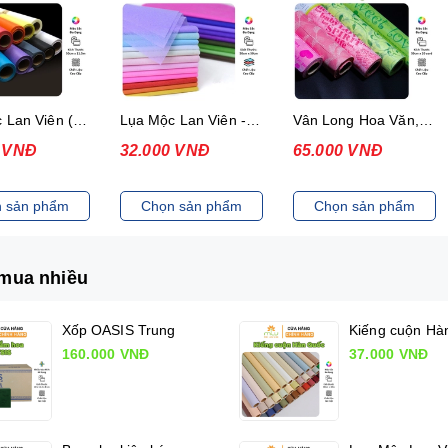
Lụa Mộc Lan Viên (Cuộn 52cm x13yard)
Lụa Mộc Lan Viên - Xấp 36 tờ
Vân Long Hoa Văn, Giấy gói hoa có hoa văn
0 VNĐ
32.000 VNĐ
65.000 VNĐ
 sản phẩm
Chọn sản phẩm
Chọn sản phẩm
mua nhiều
Xốp OASIS Trung
160.000 VNĐ
37.000 VNĐ