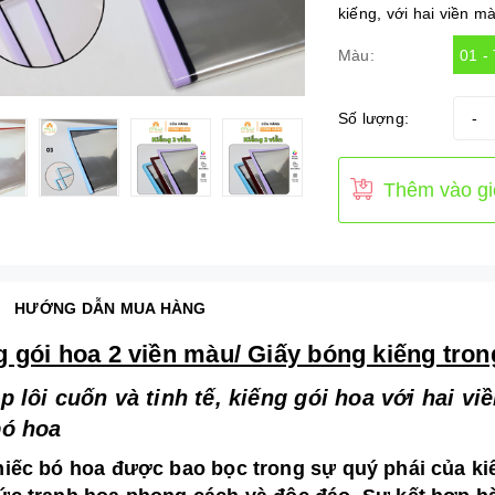
kiếng, với hai viền mà
01 -
Màu:
Số lượng:
-
Thêm vào gi
HƯỚNG DẪN MUA HÀNG
g gói hoa 2 viền màu/ Giấy bóng kiếng tro
p lôi cuốn và tinh tế, kiếng gói hoa với hai 
bó hoa
iếc bó hoa được bao bọc trong sự quý phái của kiến