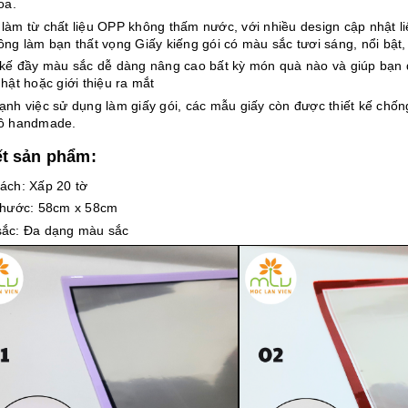
oa.
làm từ chất liệu OPP không thấm nước, với nhiều design cập nhật l
ông làm bạn thất vọng Giấy kiếng gói có màu sắc tươi sáng, nổi bật,
 kế đầy màu sắc dễ dàng nâng cao bất kỳ món quà nào và giúp bạn d
nhật hoặc giới thiệu ra mắt
ạnh việc sử dụng làm giấy gói, các mẫu giấy còn được thiết kế chốn
ồ handmade.
ết sản phẩm:
ách: Xấp 20 tờ
thước: 58cm x 58cm
ắc: Đa dạng màu sắc