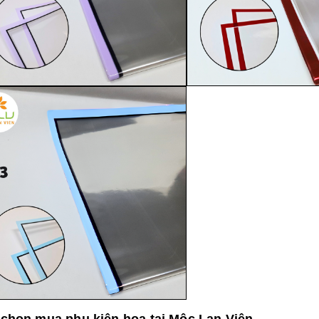
 chọn mua phụ kiện hoa tại Mộc Lan Viên.