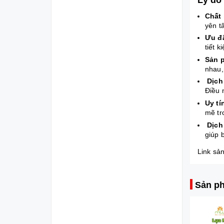
Chất
yên t
Ưu đã
tiết 
Sản 
nhau,
Dịch 
Điều 
Uy tí
mẽ tr
Dịch
giúp 
Link sả
Sản ph