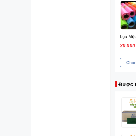
Vân Long Trơn
Boza, Natural Jute Mesh
65.000 VNĐ
70.000 VNĐ
30.00
Chọn sản phẩm
Chọn sản phẩm
Chọn
Được 