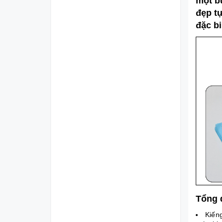
một b
đẹp tự
đặc bi
Tổng 
Kiếng