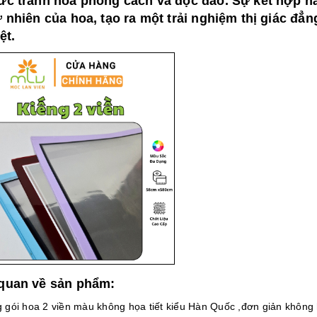
ức tranh hoa phong cách và độc đáo. Sự kết hợp h
 nhiên của hoa, tạo ra một trải nghiệm thị giác đẳ
ệt.
quan về sản phẩm:
 gói hoa 2 viền màu không họa tiết kiểu Hàn Quốc ,đơn giản không h