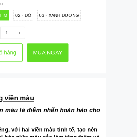
u...
 TÍM
02 - ĐỎ
03 - XANH DƯƠNG
+
ỏ hàng
MUA NGAY
ng viền màu
viền màu là điểm nhấn hoàn hảo cho
g, với hai viền màu tinh tế, tạo nên