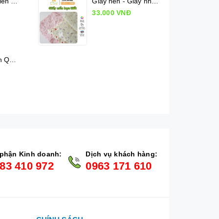
Lụa Mộc Lan Viên - Xấp 36 tờ
Giấy nến - Giấy nhăn họa tiết
33.000 VNĐ
Kiếng cuộn Hàn Quốc chấm bi (50cm x 10m)
phận Kinh doanh:
Dịch vụ khách hàng:
83 410 972
0963 171 610