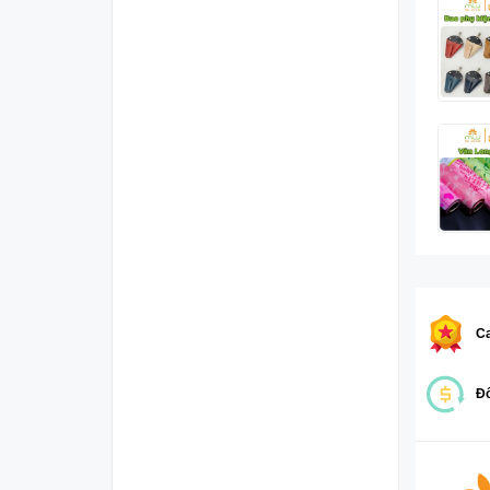
Ca
Đổ