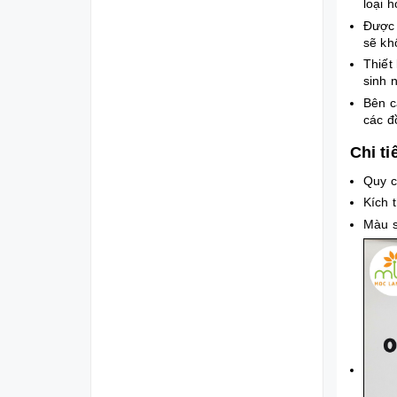
loại h
Được 
sẽ kh
Thiết
sinh 
Bên c
các đ
Chi ti
Quy c
Kích 
Màu s