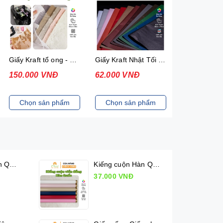
Giấy Kraft tổ ong - Giấy lục giác gói hoa Cao cấp
Giấy Kraft Nhật Tối Màu, Giấy Cứng
150.000 VNĐ
62.000 VNĐ
62.000 VN
Chọn sản phẩm
Chọn sản phẩm
Chọn sản
Kiếng cuộn Hàn Quốc (50cm x 10m)
Kiếng cuộn Hàn Quốc viền đồng (50cm x 10m)
37.000 VNĐ