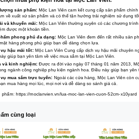
 lượng sản phẩm:
Mộc Lan Viên cam kết cung cấp sản phẩm chính 
âm về xuất xứ sản phẩm và có thể tận hưởng trải nghiệm sử dụng tốt
i và khuyến mãi:
Mộc Lan Viên thường xuyên có các chương trình 
kiệm được một khoản tiền.
phẩm phong phú đa dạng:
Mộc Lan Viên đem đến rất nhiều sản phẩ
mặt hàng phong phú giúp bạn dễ dàng chọn lựa.
vụ hậu mãi tốt:
Mộc Lan Viên Cung cấp dịch vụ hậu mãi chuyên ng
này giúp bạn yên tâm về việc mua sắm tại Mộc Lan Viên.
n và kinh nghiệm:
Được ra đời vào ngày 07 tháng 01 năm 2013, Mộ
ong ngành công nghiệp phụ kiện ngành hoa. Điều này giúp bạn yên 
 vụ mua sắm trực tuyến:
Ngoài các cửa hàng, Mộc Lan Viên còn cu
bạn mua hàng mọi lúc, mọi nơi và dễ dàng so sánh giá cả.
n phẩm: https://moclanvien.vn/lua-moc-lan-vien-cuon-52cm-x10yard
ẩm cùng loại