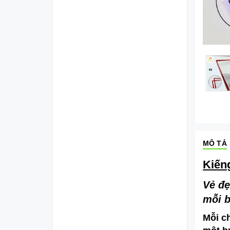
MÔ TẢ
Kiến
Vẻ đẹ
mỗi 
Mỗi ch