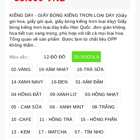
KIẾNG DÀY - GIẤY BÓNG KIẾNG TRƠN LOẠI DÀY (Giấy
gói hoa, giấy gói quà, giấy bóng kiếng trơn loại dày) Giấy
bóng kiếng trơn loại dày kiểu Hàn Quốc ,đơn giản không
họa tiết cực sang trọng, phù hợp với tất cả mọi loại hoa.
Tổng quan về sản phẩm: Được làm từ chất liệu OPP
không thấm...
12-ĐỎ ĐÔ
20-SOCOLA
Màu sắc::
02-VÀNG
19-XÁM NHẠT
18-TRÀ SỮA
14-XANH NAVY
16-ĐEN
01-XÁM ĐẬM
04-HỒNG ĐẤT
09-XANH LƠ
03-HỒNG NHẠT
05 - CAM SỮA
06 - XANH MINT
08-TRẮNG
10 -CAFE
11 - HỒNG TRÀ
15 - HỒNG PHẤN
13 - KEM
17 - MATCHA
07 - TÍM NHO