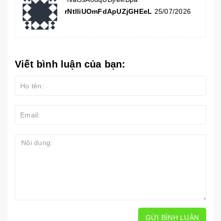
rNtlliUOmFdApUZjGHEeL
25/07/2026
Viết bình luận của bạn:
GỬI BÌNH LUẬN