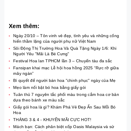
Xem thêm:
Ngày 20/10 – Tôn vinh vẻ đẹp, tình yêu và những cống
hiến thầm lặng của người phụ nữ Việt Nam
Sôi Động Thị Trường Hoa Và Quà Tặng Ngày 1/6: Khi
Người Yêu "Mãi Là Bé Cưng"
Festival Hoa lan TPHCM lần 3 – Chuyến tàu đa sắc
Fansipan khai mạc Lễ hội hoa hồng 2025 “Rực rỡ giữa
mây ngàn”
Bí quyết để người bán hoa "chinh phục" ngày của Mẹ
Mẹo làm nổi bật bó hoa bằng giấy gói
Tuân thủ 7 nguyên tắc phối màu trong cắm hoa cơ bản
dựa theo bánh xe màu sắc
Giấy gói hoa là gì? Khám Phá Vẻ Đẹp Ẩn Sau Mỗi Bó
Hoa
THÁNG 3 & 4 - KHUYẾN MÃI CỰC HOT!
Mách bạn: Cách phân biệt xốp Oasis Malaysia và sử