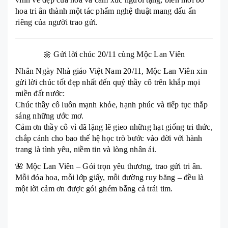
hoa tri ân thành một tác phẩm nghệ thuật mang dấu ấn
riêng của người trao gửi.
🌼 Gửi lời chúc 20/11 cùng Mộc Lan Viên
Nhân Ngày Nhà giáo Việt Nam 20/11, Mộc Lan Viên xin
gửi lời chúc tốt đẹp nhất đến quý thầy cô trên khắp mọi
miền đất nước:
Chúc thầy cô luôn mạnh khỏe, hạnh phúc và tiếp tục thắp
sáng những ước mơ.
Cảm ơn thầy cô vì đã lặng lẽ gieo những hạt giống tri thức,
chắp cánh cho bao thế hệ học trò bước vào đời với hành
trang là tình yêu, niềm tin và lòng nhân ái.
🌺 Mộc Lan Viên – Gói trọn yêu thương, trao gửi tri ân.
Mỗi đóa hoa, mỗi lớp giấy, mỗi đường ruy băng – đều là
một lời cảm ơn được gói ghém bằng cả trái tim.