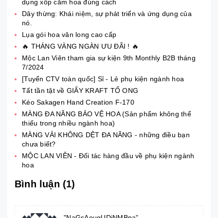
dụng xốp cắm hoa đúng cách
Dây thừng: Khái niệm, sự phát triển và ứng dụng của
nó.
Lụa gói hoa vân long cao cấp
🔥 THÁNG VÀNG NGÀN ƯU ĐÃI ! 🔥
Mộc Lan Viên tham gia sự kiện 9th Monthly B2B tháng
7/2024
[Tuyển CTV toàn quốc] Sỉ - Lẻ phụ kiện ngành hoa
Tất tần tật về GIẤY KRAFT TỔ ONG
Kéo Sakagen Hand Creation F-170
MÀNG ĐA NĂNG BẢO VỆ HOA (Sản phẩm không thể
thiếu trong nhiều ngành hoa)
MÀNG VẢI KHÔNG DỆT ĐA NĂNG - những điều bạn
chưa biết?
MỘC LAN VIÊN - Đối tác hàng đầu về phụ kiện ngành
hoa
Bình luận (1)
"NaGsAouqUDjNMBpa"