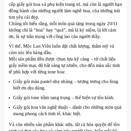
cấp giấy gói hoa và phụ kiện trang trí, mà còn là người bạn
đồng hành của những người làm nghề hoa, của những trái
tim yêu cái đẹp.
Chúng tôi hiểu rằng, mỗi món quà tặng trong ngày 20/11
không chỉ là “hoa” hay “quà”, mà là kỷ niệm, là lời cảm
ơn, là sự trân trọng với công lao của người thầy.
Vì thế, Mộc Lan Viên luôn đặt chất lượng, thẩm mỹ và
cảm xúc lên hàng đầu.
Mỗi sản phẩm đều được chọn lựa kỹ càng – từ chất liệu
giấy mềm mại, độ bắt sáng tự nhiên, cho đến màu sắc tinh
tế phù hợp với từng tone hoa:
Giấy gói màu pastel nhẹ nhàng – tượng trưng cho lòng
biết ơn dịu dàng.
Giấy gói tone trầm sang trọng – thể hiện sự tôn kính.
Giấy gói hoa văn nghệ thuật – dành cho những món quà
mang phong cách tinh tế, khác biệt.
Và còn nhiều sản phẩm khác nữa, tất cả hòa quyện để tôn
vinh vẻ đẹp của hoa và cảm xúc người tặng, biến mỗi bó