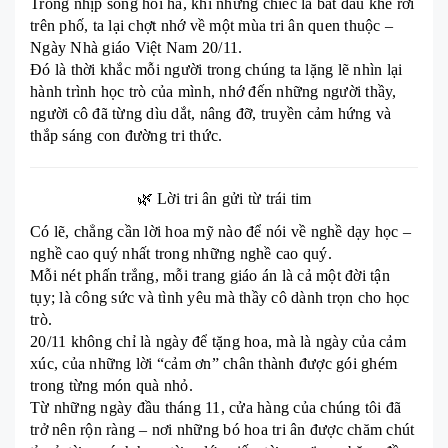
Trong nhịp sống hối hả, khi những chiếc lá bắt đầu khẽ rơi
trên phố, ta lại chợt nhớ về một mùa tri ân quen thuộc –
Ngày Nhà giáo Việt Nam 20/11.
Đó là thời khắc mỗi người trong chúng ta lặng lẽ nhìn lại
hành trình học trò của mình, nhớ đến những người thầy,
người cô đã từng dìu dắt, nâng đỡ, truyền cảm hứng và
thắp sáng con đường tri thức.
🌿 Lời tri ân gửi từ trái tim
Có lẽ, chẳng cần lời hoa mỹ nào để nói về nghề dạy học –
nghề cao quý nhất trong những nghề cao quý.
Mỗi nét phấn trắng, mỗi trang giáo án là cả một đời tận
tụy; là công sức và tình yêu mà thầy cô dành trọn cho học
trò.
20/11 không chỉ là ngày để tặng hoa, mà là ngày của cảm
xúc, của những lời “cảm ơn” chân thành được gói
ghém
trong từng món quà nhỏ.
Từ những ngày đầu tháng 11, cửa hàng của chúng tôi đã
trở nên rộn ràng – nơi những bó hoa tri ân được chăm chút