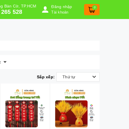
ờng Bàn Cờ, TP.HCM
Đăng nhập
0
 265 528
Tài khoản
c
Sắp xếp:
Thứ tự