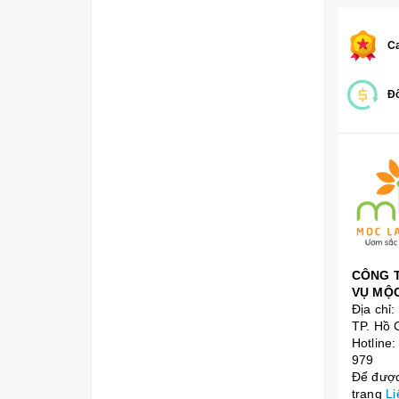
Ca
Đổ
CÔNG T
VỤ MỘC
Địa chỉ
TP. Hồ 
Hotline
979
Để được 
trang
Li