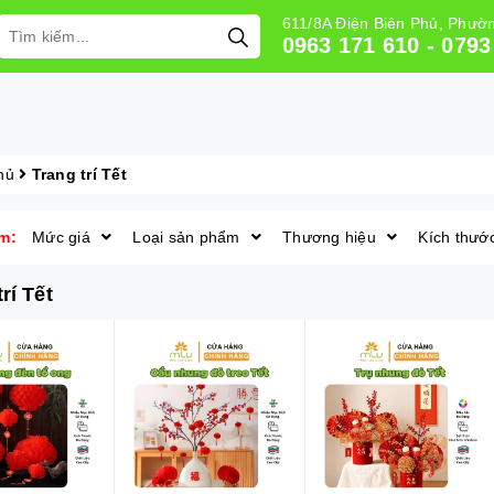
611/8A Điện Biên Phủ, Phư
0963 171 610 - 0793
hủ
Trang trí Tết
m:
Mức giá
Loại sản phẩm
Thương hiệu
Kích thướ
rí Tết